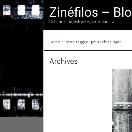
Zinéfilos – Bl
Críticas cine, estrenos, cine clásico.
Home
/
Posts Tagged ' John Schlesinger '
Archives