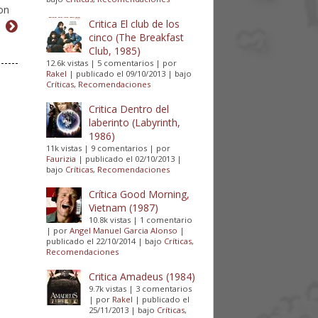
on
Critica El club de los
cinco (The Breakfast
Club, 1985)
12.6k vistas
|
5 comentarios
|
por
Rakel
|
publicado el 09/10/2013
|
bajo
Críticas
,
Recomendaciones
Critica Dentro del
laberinto (Labyrinth,
1986)
11k vistas
|
9 comentarios
|
por
Faurizia
|
publicado el 02/10/2013
|
bajo
Críticas
,
Recomendaciones
Crítica Good Morning,
Vietnam (1987)
10.8k vistas
|
1 comentario
|
por
Angel Manuel Garcia Alonso
|
publicado el 22/10/2014
|
bajo
Críticas
,
Recomendaciones
Critica Amadeus (1984)
9.7k vistas
|
3 comentarios
|
por
Rakel
|
publicado el
25/11/2013
|
bajo
Críticas
,