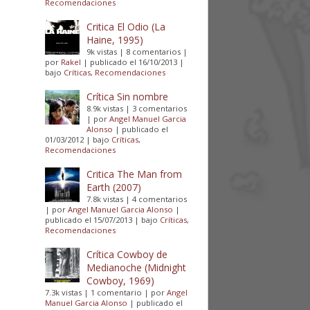
Recomendaciones
Critica El Odio (La
Haine, 1995)
9k vistas
|
8 comentarios
|
por
Rakel
|
publicado el 16/10/2013
|
bajo
Críticas
,
Recomendaciones
Crítica Sin nombre
8.9k vistas
|
3 comentarios
|
por
Angel Manuel Garcia
Alonso
|
publicado el
01/03/2012
|
bajo
Críticas
,
Recomendaciones
Critica The Man from
Earth (2007)
7.8k vistas
|
4 comentarios
|
por
Angel Manuel Garcia Alonso
|
publicado el 15/07/2013
|
bajo
Críticas
,
Recomendaciones
Crítica Cowboy de
Medianoche (Midnight
Cowboy, 1969)
7.3k vistas
|
1 comentario
|
por
Angel
Manuel Garcia Alonso
|
publicado el