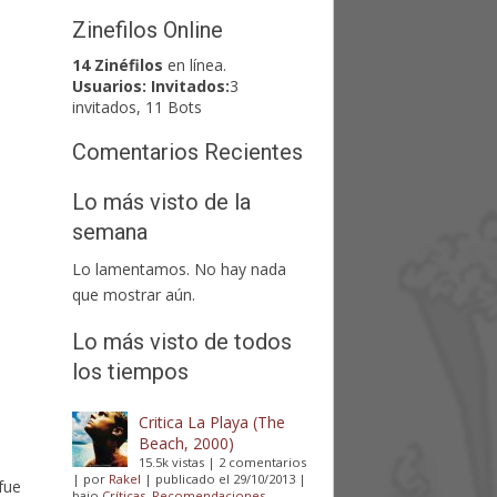
Zinefilos Online
14 Zinéfilos
en línea.
Usuarios:
Invitados:
3
invitados, 11 Bots
Comentarios Recientes
Lo más visto de la
semana
Lo lamentamos. No hay nada
que mostrar aún.
Lo más visto de todos
los tiempos
Critica La Playa (The
Beach, 2000)
15.5k vistas
|
2 comentarios
|
por
Rakel
|
publicado el 29/10/2013
|
fue
bajo
Críticas
,
Recomendaciones