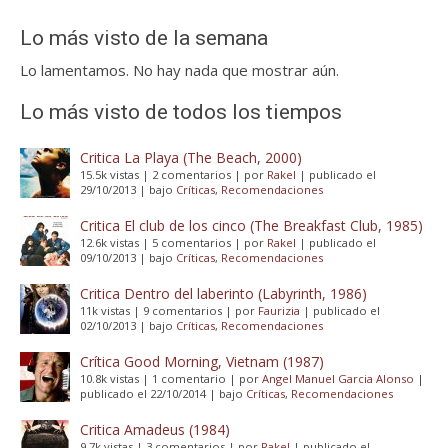
Lo más visto de la semana
Lo lamentamos. No hay nada que mostrar aún.
Lo más visto de todos los tiempos
Critica La Playa (The Beach, 2000)
15.5k vistas
|
2 comentarios
|
por
Rakel
|
publicado el
29/10/2013
|
bajo
Críticas
,
Recomendaciones
Critica El club de los cinco (The Breakfast Club, 1985)
12.6k vistas
|
5 comentarios
|
por
Rakel
|
publicado el
09/10/2013
|
bajo
Críticas
,
Recomendaciones
Critica Dentro del laberinto (Labyrinth, 1986)
11k vistas
|
9 comentarios
|
por
Faurizia
|
publicado el
02/10/2013
|
bajo
Críticas
,
Recomendaciones
Crítica Good Morning, Vietnam (1987)
10.8k vistas
|
1 comentario
|
por
Angel Manuel Garcia Alonso
|
publicado el 22/10/2014
|
bajo
Críticas
,
Recomendaciones
Critica Amadeus (1984)
9.7k vistas
|
3 comentarios
|
por
Rakel
|
publicado el