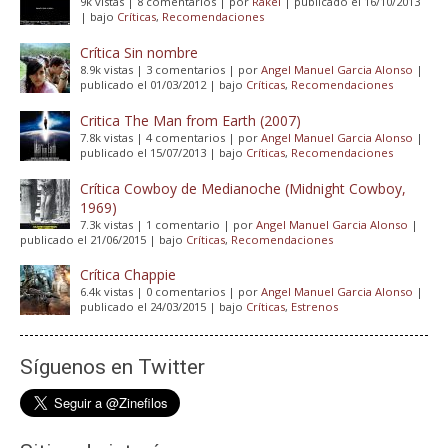
9k vistas
|
8 comentarios
|
por
Rakel
|
publicado el 16/10/2013
|
bajo
Críticas
,
Recomendaciones
Crítica Sin nombre
8.9k vistas
|
3 comentarios
|
por
Angel Manuel Garcia Alonso
|
publicado el 01/03/2012
|
bajo
Críticas
,
Recomendaciones
Critica The Man from Earth (2007)
7.8k vistas
|
4 comentarios
|
por
Angel Manuel Garcia Alonso
|
publicado el 15/07/2013
|
bajo
Críticas
,
Recomendaciones
Crítica Cowboy de Medianoche (Midnight Cowboy,
1969)
7.3k vistas
|
1 comentario
|
por
Angel Manuel Garcia Alonso
|
publicado el 21/06/2015
|
bajo
Críticas
,
Recomendaciones
Crítica Chappie
6.4k vistas
|
0 comentarios
|
por
Angel Manuel Garcia Alonso
|
publicado el 24/03/2015
|
bajo
Críticas
,
Estrenos
Síguenos en Twitter