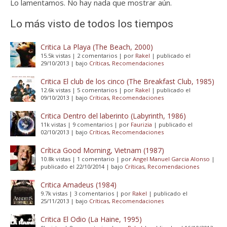
Lo lamentamos. No hay nada que mostrar aún.
Lo más visto de todos los tiempos
Critica La Playa (The Beach, 2000)
15.5k vistas
|
2 comentarios
|
por
Rakel
|
publicado el
29/10/2013
|
bajo
Críticas
,
Recomendaciones
Critica El club de los cinco (The Breakfast Club, 1985)
12.6k vistas
|
5 comentarios
|
por
Rakel
|
publicado el
09/10/2013
|
bajo
Críticas
,
Recomendaciones
Critica Dentro del laberinto (Labyrinth, 1986)
11k vistas
|
9 comentarios
|
por
Faurizia
|
publicado el
02/10/2013
|
bajo
Críticas
,
Recomendaciones
Crítica Good Morning, Vietnam (1987)
10.8k vistas
|
1 comentario
|
por
Angel Manuel Garcia Alonso
|
publicado el 22/10/2014
|
bajo
Críticas
,
Recomendaciones
Critica Amadeus (1984)
9.7k vistas
|
3 comentarios
|
por
Rakel
|
publicado el
25/11/2013
|
bajo
Críticas
,
Recomendaciones
Critica El Odio (La Haine, 1995)