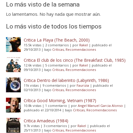
Lo más visto de la semana
Lo lamentamos. No hay nada que mostrar aún.
Lo más visto de todos los tiempos
Critica La Playa (The Beach, 2000)
15.5k vistas
|
2 comentarios
|
por
Rakel
|
publicado el
29/10/2013
|
bajo
Críticas
,
Recomendaciones
Critica El club de los cinco (The Breakfast Club, 1985)
12.6k vistas
|
5 comentarios
|
por
Rakel
|
publicado el
09/10/2013
|
bajo
Críticas
,
Recomendaciones
Critica Dentro del laberinto (Labyrinth, 1986)
11k vistas
|
9 comentarios
|
por
Faurizia
|
publicado el
02/10/2013
|
bajo
Críticas
,
Recomendaciones
Crítica Good Morning, Vietnam (1987)
10.8k vistas
|
1 comentario
|
por
Angel Manuel Garcia Alonso
|
publicado el 22/10/2014
|
bajo
Críticas
,
Recomendaciones
Critica Amadeus (1984)
9.7k vistas
|
3 comentarios
|
por
Rakel
|
publicado el
25/11/2013
|
bajo
Críticas
,
Recomendaciones