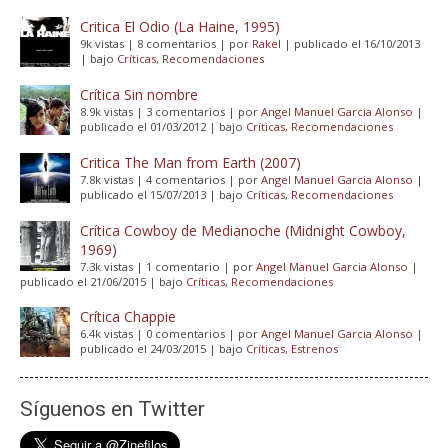
Critica El Odio (La Haine, 1995)
9k vistas
|
8 comentarios
|
por
Rakel
|
publicado el 16/10/2013
|
bajo
Críticas
,
Recomendaciones
Crítica Sin nombre
8.9k vistas
|
3 comentarios
|
por
Angel Manuel Garcia Alonso
|
publicado el 01/03/2012
|
bajo
Críticas
,
Recomendaciones
Critica The Man from Earth (2007)
7.8k vistas
|
4 comentarios
|
por
Angel Manuel Garcia Alonso
|
publicado el 15/07/2013
|
bajo
Críticas
,
Recomendaciones
Crítica Cowboy de Medianoche (Midnight Cowboy,
1969)
7.3k vistas
|
1 comentario
|
por
Angel Manuel Garcia Alonso
|
publicado el 21/06/2015
|
bajo
Críticas
,
Recomendaciones
Crítica Chappie
6.4k vistas
|
0 comentarios
|
por
Angel Manuel Garcia Alonso
|
publicado el 24/03/2015
|
bajo
Críticas
,
Estrenos
Síguenos en Twitter