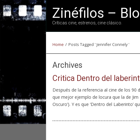
Zinéfilos – Bl
Críticas cine, estrenos, cine clásico.
Home
/
Posts Tagged ' Jennifer Connely '
Archives
Critica Dentro del laberin
Después de la referencia al cine de los 90 d
que mejor ejemplo de locura que la de Jim 
Oscuro’). Y es que ‘Dentro del Laberinto’ q