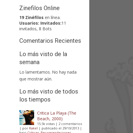
Zinefilos Online
19 Zinéfilos
en línea.
Usuarios:
Invitados:
11
invitados, 8 Bots
Comentarios Recientes
Lo más visto de la
semana
Lo lamentamos. No hay nada
que mostrar aún.
Lo más visto de todos
los tiempos
Critica La Playa (The
Beach, 2000)
15.5k vistas
|
2 comentarios
|
por
Rakel
|
publicado el 29/10/2013
|
bajo
Críticas
,
Recomendaciones