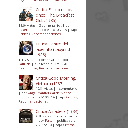
Critica El club de los
cinco (The Breakfast
Club, 1985)
12.6k vistas
|
5 comentarios
|
por
Rakel
|
publicado el 09/10/2013
|
bajo
Críticas
,
Recomendaciones
Critica Dentro del
laberinto (Labyrinth,
1986)
11k vistas
|
9 comentarios
|
por
Faurizia
|
publicado el 02/10/2013
|
bajo
Críticas
,
Recomendaciones
Crítica Good Morning,
Vietnam (1987)
10.8k vistas
|
1 comentario
|
por
Angel Manuel Garcia Alonso
|
publicado el 22/10/2014
|
bajo
Críticas
,
Recomendaciones
Critica Amadeus (1984)
9.7k vistas
|
3 comentarios
|
por
Rakel
|
publicado el
25/11/2013
|
bajo
Críticas
,