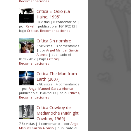
Recomendaciones
Critica El Odio (La
Haine, 1995)
9k vistas
|
8 comentarios
|
por
Rakel
|
publicado el 16/10/2013
|
bajo
Críticas
,
Recomendaciones
Crítica Sin nombre
8.9k vistas
|
3 comentarios
|
por
Angel Manuel Garcia
Alonso
|
publicado el
01/03/2012
|
bajo
Críticas
,
Recomendaciones
Critica The Man from
Earth (2007)
7.8k vistas
|
4 comentarios
|
por
Angel Manuel Garcia Alonso
|
publicado el 15/07/2013
|
bajo
Críticas
,
Recomendaciones
Crítica Cowboy de
Medianoche (Midnight
Cowboy, 1969)
7.3k vistas
|
1 comentario
|
por
Angel
Manuel Garcia Alonso
|
publicado el