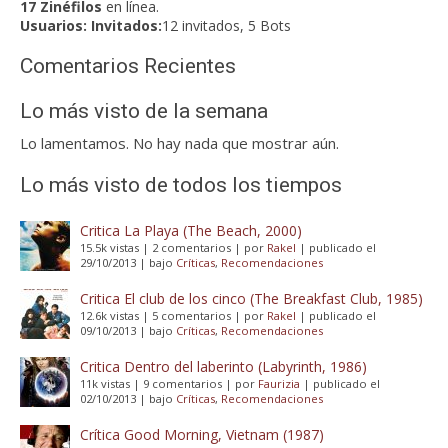
17 Zinéfilos
en línea.
Usuarios:
Invitados:
12 invitados, 5 Bots
Comentarios Recientes
Lo más visto de la semana
Lo lamentamos. No hay nada que mostrar aún.
Lo más visto de todos los tiempos
Critica La Playa (The Beach, 2000)
15.5k vistas
|
2 comentarios
|
por
Rakel
|
publicado el
29/10/2013
|
bajo
Críticas
,
Recomendaciones
Critica El club de los cinco (The Breakfast Club, 1985)
12.6k vistas
|
5 comentarios
|
por
Rakel
|
publicado el
09/10/2013
|
bajo
Críticas
,
Recomendaciones
Critica Dentro del laberinto (Labyrinth, 1986)
11k vistas
|
9 comentarios
|
por
Faurizia
|
publicado el
02/10/2013
|
bajo
Críticas
,
Recomendaciones
Crítica Good Morning, Vietnam (1987)