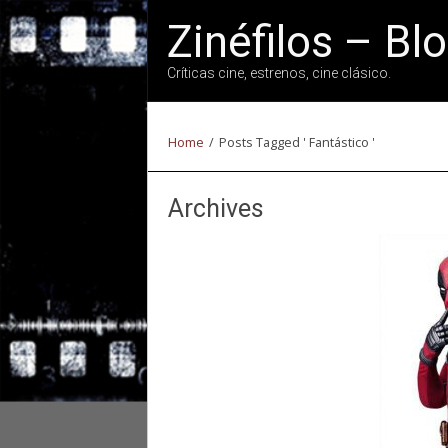
Zinéfilos – Bl
Críticas cine, estrenos, cine clásico.
Home
/
Posts Tagged ' Fantástico '
Archives