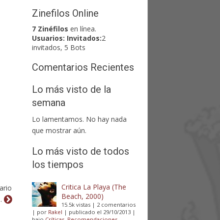
Zinefilos Online
7 Zinéfilos
en línea.
Usuarios:
Invitados:
2
invitados, 5 Bots
Comentarios Recientes
Lo más visto de la
semana
Lo lamentamos. No hay nada
que mostrar aún.
Lo más visto de todos
los tiempos
Critica La Playa (The
ario
Beach, 2000)
.
15.5k vistas
|
2 comentarios
|
por
Rakel
|
publicado el 29/10/2013
|
bajo
Críticas
,
Recomendaciones