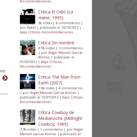
Recomendaciones
Critica El Odio (La
Haine, 1995)
9k vistas
|
8 comentarios
|
por
Rakel
|
publicado el 16/10/2013
|
bajo
Críticas
,
Recomendaciones
Crítica Sin nombre
8.9k vistas
|
3 comentarios
|
por
Angel Manuel Garcia
Alonso
|
publicado el
01/03/2012
|
bajo
Críticas
,
Recomendaciones
 en
Critica The Man from
Earth (2007)
7.8k vistas
|
4 comentarios
|
por
Angel Manuel Garcia Alonso
|
publicado el 15/07/2013
|
bajo
Críticas
,
Recomendaciones
Crítica Cowboy de
Medianoche (Midnight
Cowboy, 1969)
7.3k vistas
|
1 comentario
|
por
Angel
Manuel Garcia Alonso
|
publicado el