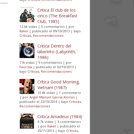
Critica El club de los
cinco (The Breakfast
Club, 1985)
12.6k vistas
|
5 comentarios
|
por
Rakel
|
publicado el 09/10/2013
|
bajo
Críticas
,
Recomendaciones
Critica Dentro del
laberinto (Labyrinth,
1986)
11k vistas
|
9 comentarios
|
por
Faurizia
|
publicado el 02/10/2013
|
bajo
Críticas
,
Recomendaciones
Crítica Good Morning,
Vietnam (1987)
10.8k vistas
|
1 comentario
|
por
Angel Manuel Garcia Alonso
|
publicado el 22/10/2014
|
bajo
Críticas
,
Recomendaciones
Critica Amadeus (1984)
9.7k vistas
|
3 comentarios
|
por
Rakel
|
publicado el
25/11/2013
|
bajo
Críticas
,