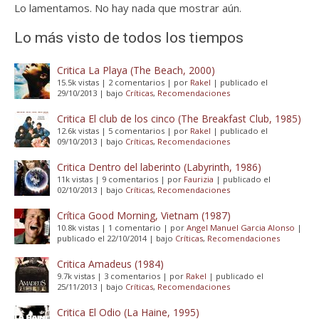
Lo lamentamos. No hay nada que mostrar aún.
Lo más visto de todos los tiempos
Critica La Playa (The Beach, 2000)
15.5k vistas
|
2 comentarios
|
por
Rakel
|
publicado el
29/10/2013
|
bajo
Críticas
,
Recomendaciones
Critica El club de los cinco (The Breakfast Club, 1985)
12.6k vistas
|
5 comentarios
|
por
Rakel
|
publicado el
09/10/2013
|
bajo
Críticas
,
Recomendaciones
Critica Dentro del laberinto (Labyrinth, 1986)
11k vistas
|
9 comentarios
|
por
Faurizia
|
publicado el
02/10/2013
|
bajo
Críticas
,
Recomendaciones
Crítica Good Morning, Vietnam (1987)
10.8k vistas
|
1 comentario
|
por
Angel Manuel Garcia Alonso
|
publicado el 22/10/2014
|
bajo
Críticas
,
Recomendaciones
Critica Amadeus (1984)
9.7k vistas
|
3 comentarios
|
por
Rakel
|
publicado el
25/11/2013
|
bajo
Críticas
,
Recomendaciones
Critica El Odio (La Haine, 1995)