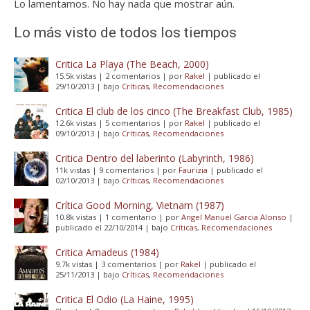
Lo lamentamos. No hay nada que mostrar aún.
Lo más visto de todos los tiempos
Critica La Playa (The Beach, 2000)
15.5k vistas
|
2 comentarios
|
por
Rakel
|
publicado el
29/10/2013
|
bajo
Críticas
,
Recomendaciones
Critica El club de los cinco (The Breakfast Club, 1985)
12.6k vistas
|
5 comentarios
|
por
Rakel
|
publicado el
09/10/2013
|
bajo
Críticas
,
Recomendaciones
Critica Dentro del laberinto (Labyrinth, 1986)
11k vistas
|
9 comentarios
|
por
Faurizia
|
publicado el
02/10/2013
|
bajo
Críticas
,
Recomendaciones
Crítica Good Morning, Vietnam (1987)
10.8k vistas
|
1 comentario
|
por
Angel Manuel Garcia Alonso
|
publicado el 22/10/2014
|
bajo
Críticas
,
Recomendaciones
Critica Amadeus (1984)
9.7k vistas
|
3 comentarios
|
por
Rakel
|
publicado el
25/11/2013
|
bajo
Críticas
,
Recomendaciones
Critica El Odio (La Haine, 1995)