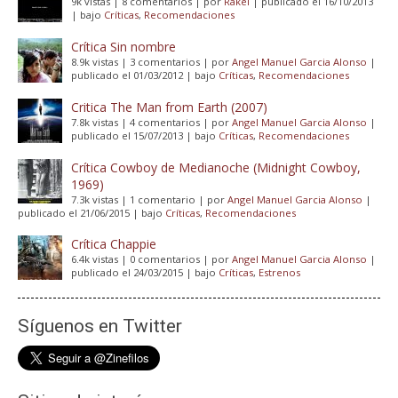
9k vistas
|
8 comentarios
|
por
Rakel
|
publicado el 16/10/2013
|
bajo
Críticas
,
Recomendaciones
Crítica Sin nombre
8.9k vistas
|
3 comentarios
|
por
Angel Manuel Garcia Alonso
|
publicado el 01/03/2012
|
bajo
Críticas
,
Recomendaciones
Critica The Man from Earth (2007)
7.8k vistas
|
4 comentarios
|
por
Angel Manuel Garcia Alonso
|
publicado el 15/07/2013
|
bajo
Críticas
,
Recomendaciones
Crítica Cowboy de Medianoche (Midnight Cowboy,
1969)
7.3k vistas
|
1 comentario
|
por
Angel Manuel Garcia Alonso
|
publicado el 21/06/2015
|
bajo
Críticas
,
Recomendaciones
Crítica Chappie
6.4k vistas
|
0 comentarios
|
por
Angel Manuel Garcia Alonso
|
publicado el 24/03/2015
|
bajo
Críticas
,
Estrenos
Síguenos en Twitter