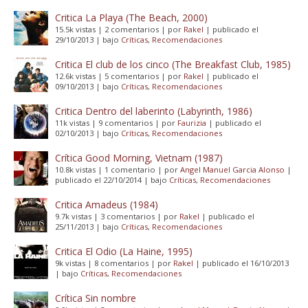
Critica La Playa (The Beach, 2000)
15.5k vistas
|
2 comentarios
|
por
Rakel
|
publicado el
29/10/2013
|
bajo
Críticas
,
Recomendaciones
Critica El club de los cinco (The Breakfast Club, 1985)
12.6k vistas
|
5 comentarios
|
por
Rakel
|
publicado el
09/10/2013
|
bajo
Críticas
,
Recomendaciones
Critica Dentro del laberinto (Labyrinth, 1986)
11k vistas
|
9 comentarios
|
por
Faurizia
|
publicado el
02/10/2013
|
bajo
Críticas
,
Recomendaciones
Crítica Good Morning, Vietnam (1987)
10.8k vistas
|
1 comentario
|
por
Angel Manuel Garcia Alonso
|
publicado el 22/10/2014
|
bajo
Críticas
,
Recomendaciones
Critica Amadeus (1984)
9.7k vistas
|
3 comentarios
|
por
Rakel
|
publicado el
25/11/2013
|
bajo
Críticas
,
Recomendaciones
Critica El Odio (La Haine, 1995)
9k vistas
|
8 comentarios
|
por
Rakel
|
publicado el 16/10/2013
|
bajo
Críticas
,
Recomendaciones
Crítica Sin nombre