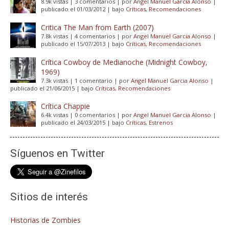
8.9k vistas
|
3 comentarios
|
por
Angel Manuel Garcia Alonso
|
publicado el 01/03/2012
|
bajo
Críticas
,
Recomendaciones
Critica The Man from Earth (2007)
7.8k vistas
|
4 comentarios
|
por
Angel Manuel Garcia Alonso
|
publicado el 15/07/2013
|
bajo
Críticas
,
Recomendaciones
Crítica Cowboy de Medianoche (Midnight Cowboy,
1969)
7.3k vistas
|
1 comentario
|
por
Angel Manuel Garcia Alonso
|
publicado el 21/06/2015
|
bajo
Críticas
,
Recomendaciones
Crítica Chappie
6.4k vistas
|
0 comentarios
|
por
Angel Manuel Garcia Alonso
|
publicado el 24/03/2015
|
bajo
Críticas
,
Estrenos
Síguenos en Twitter
Sitios de interés
Historias de Zombies