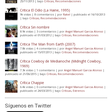
25/11/2013
|
bajo
Críticas
,
Recomendaciones
Critica El Odio (La Haine, 1995)
9k vistas
|
8 comentarios
|
por
Rakel
|
publicado el 16/10/2013
|
bajo
Críticas
,
Recomendaciones
Crítica Sin nombre
8.9k vistas
|
3 comentarios
|
por
Angel Manuel Garcia Alonso
|
publicado el 01/03/2012
|
bajo
Críticas
,
Recomendaciones
Critica The Man from Earth (2007)
7.8k vistas
|
4 comentarios
|
por
Angel Manuel Garcia Alonso
|
publicado el 15/07/2013
|
bajo
Críticas
,
Recomendaciones
Crítica Cowboy de Medianoche (Midnight Cowboy,
1969)
7.3k vistas
|
1 comentario
|
por
Angel Manuel Garcia Alonso
|
publicado el 21/06/2015
|
bajo
Críticas
,
Recomendaciones
Crítica Chappie
6.4k vistas
|
0 comentarios
|
por
Angel Manuel Garcia Alonso
|
publicado el 24/03/2015
|
bajo
Críticas
,
Estrenos
Síguenos en Twitter