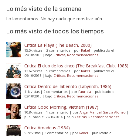
Lo más visto de la semana
Lo lamentamos. No hay nada que mostrar aún.
Lo más visto de todos los tiempos
Critica La Playa (The Beach, 2000)
15.5k vistas
|
2 comentarios
|
por
Rakel
|
publicado el
29/10/2013
|
bajo
Críticas
,
Recomendaciones
Critica El club de los cinco (The Breakfast Club, 1985)
12.6k vistas
|
5 comentarios
|
por
Rakel
|
publicado el
09/10/2013
|
bajo
Críticas
,
Recomendaciones
Critica Dentro del laberinto (Labyrinth, 1986)
11k vistas
|
9 comentarios
|
por
Faurizia
|
publicado el
02/10/2013
|
bajo
Críticas
,
Recomendaciones
Crítica Good Morning, Vietnam (1987)
10.8k vistas
|
1 comentario
|
por
Angel Manuel Garcia Alonso
|
publicado el 22/10/2014
|
bajo
Críticas
,
Recomendaciones
Critica Amadeus (1984)
9.7k vistas
|
3 comentarios
|
por
Rakel
|
publicado el