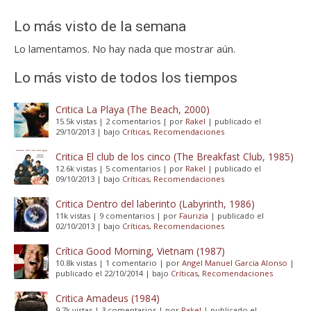
Lo más visto de la semana
Lo lamentamos. No hay nada que mostrar aún.
Lo más visto de todos los tiempos
Critica La Playa (The Beach, 2000)
15.5k vistas
|
2 comentarios
|
por
Rakel
|
publicado el
29/10/2013
|
bajo
Críticas
,
Recomendaciones
Critica El club de los cinco (The Breakfast Club, 1985)
12.6k vistas
|
5 comentarios
|
por
Rakel
|
publicado el
09/10/2013
|
bajo
Críticas
,
Recomendaciones
Critica Dentro del laberinto (Labyrinth, 1986)
11k vistas
|
9 comentarios
|
por
Faurizia
|
publicado el
02/10/2013
|
bajo
Críticas
,
Recomendaciones
Crítica Good Morning, Vietnam (1987)
10.8k vistas
|
1 comentario
|
por
Angel Manuel Garcia Alonso
|
publicado el 22/10/2014
|
bajo
Críticas
,
Recomendaciones
Critica Amadeus (1984)
9.7k vistas
|
3 comentarios
|
por
Rakel
|
publicado el