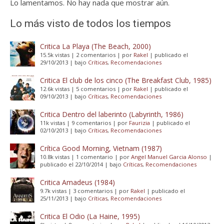
Lo lamentamos. No hay nada que mostrar aún.
Lo más visto de todos los tiempos
Critica La Playa (The Beach, 2000)
15.5k vistas
|
2 comentarios
|
por
Rakel
|
publicado el
29/10/2013
|
bajo
Críticas
,
Recomendaciones
Critica El club de los cinco (The Breakfast Club, 1985)
12.6k vistas
|
5 comentarios
|
por
Rakel
|
publicado el
09/10/2013
|
bajo
Críticas
,
Recomendaciones
Critica Dentro del laberinto (Labyrinth, 1986)
11k vistas
|
9 comentarios
|
por
Faurizia
|
publicado el
02/10/2013
|
bajo
Críticas
,
Recomendaciones
Crítica Good Morning, Vietnam (1987)
10.8k vistas
|
1 comentario
|
por
Angel Manuel Garcia Alonso
|
publicado el 22/10/2014
|
bajo
Críticas
,
Recomendaciones
Critica Amadeus (1984)
9.7k vistas
|
3 comentarios
|
por
Rakel
|
publicado el
25/11/2013
|
bajo
Críticas
,
Recomendaciones
Critica El Odio (La Haine, 1995)