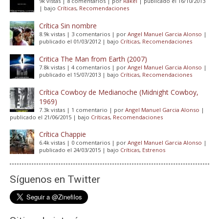
9k vistas
|
8 comentarios
|
por
Rakel
|
publicado el 16/10/2013
|
bajo
Críticas
,
Recomendaciones
Crítica Sin nombre
8.9k vistas
|
3 comentarios
|
por
Angel Manuel Garcia Alonso
|
publicado el 01/03/2012
|
bajo
Críticas
,
Recomendaciones
Critica The Man from Earth (2007)
7.8k vistas
|
4 comentarios
|
por
Angel Manuel Garcia Alonso
|
publicado el 15/07/2013
|
bajo
Críticas
,
Recomendaciones
Crítica Cowboy de Medianoche (Midnight Cowboy,
1969)
7.3k vistas
|
1 comentario
|
por
Angel Manuel Garcia Alonso
|
publicado el 21/06/2015
|
bajo
Críticas
,
Recomendaciones
Crítica Chappie
6.4k vistas
|
0 comentarios
|
por
Angel Manuel Garcia Alonso
|
publicado el 24/03/2015
|
bajo
Críticas
,
Estrenos
Síguenos en Twitter