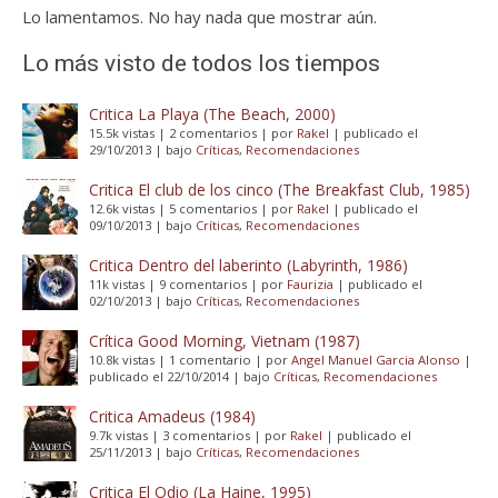
Lo lamentamos. No hay nada que mostrar aún.
Lo más visto de todos los tiempos
Critica La Playa (The Beach, 2000)
15.5k vistas
|
2 comentarios
|
por
Rakel
|
publicado el
29/10/2013
|
bajo
Críticas
,
Recomendaciones
Critica El club de los cinco (The Breakfast Club, 1985)
12.6k vistas
|
5 comentarios
|
por
Rakel
|
publicado el
09/10/2013
|
bajo
Críticas
,
Recomendaciones
Critica Dentro del laberinto (Labyrinth, 1986)
11k vistas
|
9 comentarios
|
por
Faurizia
|
publicado el
02/10/2013
|
bajo
Críticas
,
Recomendaciones
Crítica Good Morning, Vietnam (1987)
10.8k vistas
|
1 comentario
|
por
Angel Manuel Garcia Alonso
|
publicado el 22/10/2014
|
bajo
Críticas
,
Recomendaciones
Critica Amadeus (1984)
9.7k vistas
|
3 comentarios
|
por
Rakel
|
publicado el
25/11/2013
|
bajo
Críticas
,
Recomendaciones
Critica El Odio (La Haine, 1995)