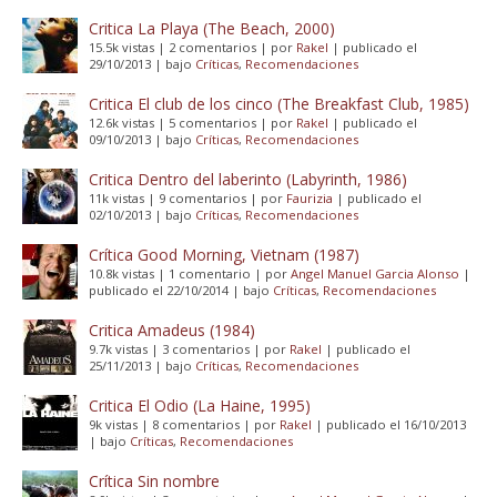
Critica La Playa (The Beach, 2000)
15.5k vistas
|
2 comentarios
|
por
Rakel
|
publicado el
29/10/2013
|
bajo
Críticas
,
Recomendaciones
Critica El club de los cinco (The Breakfast Club, 1985)
12.6k vistas
|
5 comentarios
|
por
Rakel
|
publicado el
09/10/2013
|
bajo
Críticas
,
Recomendaciones
Critica Dentro del laberinto (Labyrinth, 1986)
11k vistas
|
9 comentarios
|
por
Faurizia
|
publicado el
02/10/2013
|
bajo
Críticas
,
Recomendaciones
Crítica Good Morning, Vietnam (1987)
10.8k vistas
|
1 comentario
|
por
Angel Manuel Garcia Alonso
|
publicado el 22/10/2014
|
bajo
Críticas
,
Recomendaciones
Critica Amadeus (1984)
9.7k vistas
|
3 comentarios
|
por
Rakel
|
publicado el
25/11/2013
|
bajo
Críticas
,
Recomendaciones
Critica El Odio (La Haine, 1995)
9k vistas
|
8 comentarios
|
por
Rakel
|
publicado el 16/10/2013
|
bajo
Críticas
,
Recomendaciones
Crítica Sin nombre