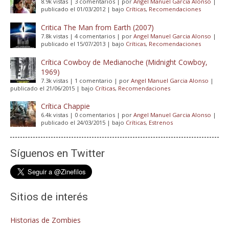
8.9k vistas
|
3 comentarios
|
por
Angel Manuel Garcia Alonso
|
publicado el 01/03/2012
|
bajo
Críticas
,
Recomendaciones
Critica The Man from Earth (2007)
7.8k vistas
|
4 comentarios
|
por
Angel Manuel Garcia Alonso
|
publicado el 15/07/2013
|
bajo
Críticas
,
Recomendaciones
Crítica Cowboy de Medianoche (Midnight Cowboy,
1969)
7.3k vistas
|
1 comentario
|
por
Angel Manuel Garcia Alonso
|
publicado el 21/06/2015
|
bajo
Críticas
,
Recomendaciones
Crítica Chappie
6.4k vistas
|
0 comentarios
|
por
Angel Manuel Garcia Alonso
|
publicado el 24/03/2015
|
bajo
Críticas
,
Estrenos
Síguenos en Twitter
Sitios de interés
Historias de Zombies