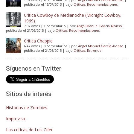
publicado el 15/07/2013
|
bajo
Críticas
,
Recomendaciones
Crítica Cowboy de Medianoche (Midnight Cowboy,
1969)
7.3k vistas
|
1 comentario
|
por
Angel Manuel Garcia Alonso
|
publicado el 21/06/2015
|
bajo
Críticas
,
Recomendaciones
Crítica Chappie
6.4k vistas
|
0 comentarios
|
por
Angel Manuel Garcia Alonso
|
publicado el 24/03/2015
|
bajo
Críticas
,
Estrenos
Síguenos en Twitter
Sitios de interés
Historias de Zombies
Improvisa
Las críticas de Luis Cifer