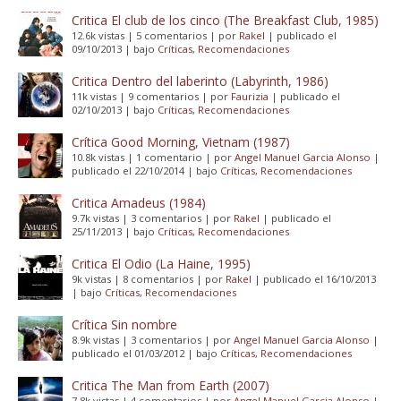
Critica El club de los cinco (The Breakfast Club, 1985)
12.6k vistas
|
5 comentarios
|
por
Rakel
|
publicado el
09/10/2013
|
bajo
Críticas
,
Recomendaciones
Critica Dentro del laberinto (Labyrinth, 1986)
11k vistas
|
9 comentarios
|
por
Faurizia
|
publicado el
02/10/2013
|
bajo
Críticas
,
Recomendaciones
Crítica Good Morning, Vietnam (1987)
10.8k vistas
|
1 comentario
|
por
Angel Manuel Garcia Alonso
|
publicado el 22/10/2014
|
bajo
Críticas
,
Recomendaciones
Critica Amadeus (1984)
9.7k vistas
|
3 comentarios
|
por
Rakel
|
publicado el
25/11/2013
|
bajo
Críticas
,
Recomendaciones
Critica El Odio (La Haine, 1995)
9k vistas
|
8 comentarios
|
por
Rakel
|
publicado el 16/10/2013
|
bajo
Críticas
,
Recomendaciones
Crítica Sin nombre
8.9k vistas
|
3 comentarios
|
por
Angel Manuel Garcia Alonso
|
publicado el 01/03/2012
|
bajo
Críticas
,
Recomendaciones
Critica The Man from Earth (2007)
7.8k vistas
|
4 comentarios
|
por
Angel Manuel Garcia Alonso
|