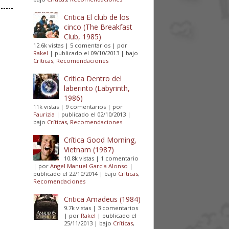
Critica El club de los
cinco (The Breakfast
Club, 1985)
12.6k vistas
|
5 comentarios
|
por
Rakel
|
publicado el 09/10/2013
|
bajo
Críticas
,
Recomendaciones
Critica Dentro del
laberinto (Labyrinth,
1986)
11k vistas
|
9 comentarios
|
por
Faurizia
|
publicado el 02/10/2013
|
bajo
Críticas
,
Recomendaciones
Crítica Good Morning,
Vietnam (1987)
10.8k vistas
|
1 comentario
|
por
Angel Manuel Garcia Alonso
|
publicado el 22/10/2014
|
bajo
Críticas
,
Recomendaciones
Critica Amadeus (1984)
9.7k vistas
|
3 comentarios
|
por
Rakel
|
publicado el
25/11/2013
|
bajo
Críticas
,