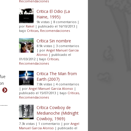
Recomendaciones
Critica El Odio (La
Haine, 1995)
9k vistas
|
8 comentarios
|
por
Rakel
|
publicado el 16/10/2013
|
bajo
Críticas
,
Recomendaciones
Crítica Sin nombre
8.9k vistas
|
3 comentarios
|
por
Angel Manuel Garcia
Alonso
|
publicado el
01/03/2012
|
bajo
Críticas
,
Recomendaciones
Critica The Man from
fue
Earth (2007)
on
7.8k vistas
|
4 comentarios
|
por
Angel Manuel Garcia Alonso
|
publicado el 15/07/2013
|
bajo
Críticas
,
Recomendaciones
Crítica Cowboy de
Medianoche (Midnight
Cowboy, 1969)
7.3k vistas
|
1 comentario
|
por
Angel
Manuel Garcia Alonso
|
publicado el