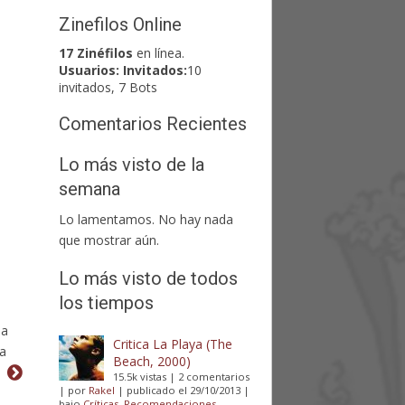
Zinefilos Online
17 Zinéfilos
en línea.
Usuarios:
Invitados:
10
invitados, 7 Bots
Comentarios Recientes
Lo más visto de la
semana
Lo lamentamos. No hay nada
que mostrar aún.
Lo más visto de todos
los tiempos
 a
Critica La Playa (The
ha
Beach, 2000)
15.5k vistas
|
2 comentarios
|
por
Rakel
|
publicado el 29/10/2013
|
bajo
Críticas
,
Recomendaciones