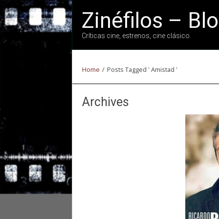
Zinéfilos – Bl
Críticas cine, estrenos, cine clásico.
Home
/
Posts Tagged ' Amistad '
Archives